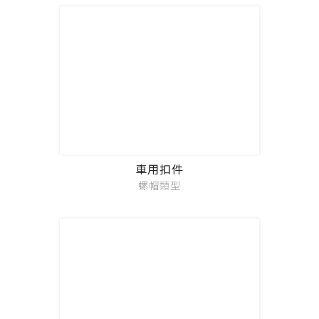
車用扣件
螺帽類型