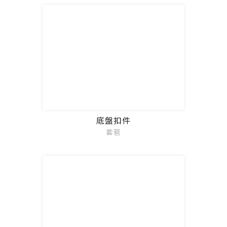
底盤扣件
套管